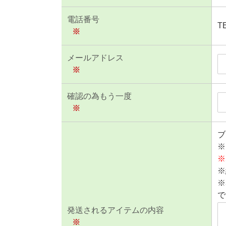
電話番号
T
※
メールアドレス
※
確認の為もう一度
※
ブ
※
※
※
※
で
発送されるアイテムの内容
※