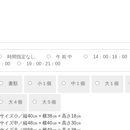
時間指定なし
午 前 中
14：00 - 16：00
0：00
19：00 - 21：00
書類
小１個
中１個
大１個
大４個
大５個
サイズ小／縦40㎝ × 横38㎝ × 高さ18㎝
サイズ中／縦48㎝ × 横40㎝ × 高さ30㎝
サイズ大／縦58㎝ × 横40㎝ × 高さ38㎝