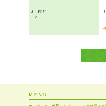
利用規約
※
利
MENU
オークション代行トップ
出品代行の申