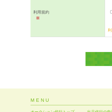
利用規約
※
利
MENU
オークション代行トップ
出品代行の申