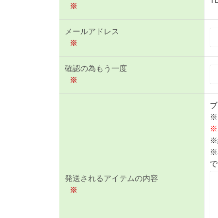
T
※
メールアドレス
※
確認の為もう一度
※
ブ
※
※
※
※
で
発送されるアイテムの内容
※