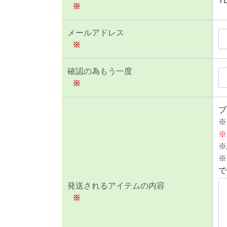
T
※
メールアドレス
※
確認の為もう一度
※
ブ
※
※
※
※
で
発送されるアイテムの内容
※