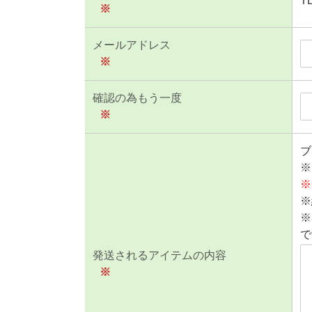
T
※
メールアドレス
※
確認の為もう一度
※
ブ
※
※
※
※
で
発送されるアイテムの内容
※