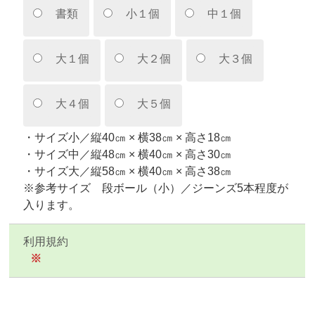
書類
小１個
中１個
大１個
大２個
大３個
大４個
大５個
・サイズ小／縦40㎝ × 横38㎝ × 高さ18㎝
・サイズ中／縦48㎝ × 横40㎝ × 高さ30㎝
・サイズ大／縦58㎝ × 横40㎝ × 高さ38㎝
※参考サイズ 段ボール（小）／ジーンズ5本程度が
入ります。
利用規約
※