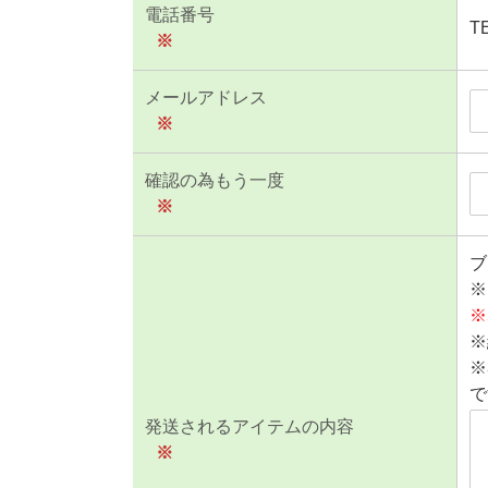
電話番号
T
※
メールアドレス
※
確認の為もう一度
※
ブ
※
※
※
※
で
発送されるアイテムの内容
※