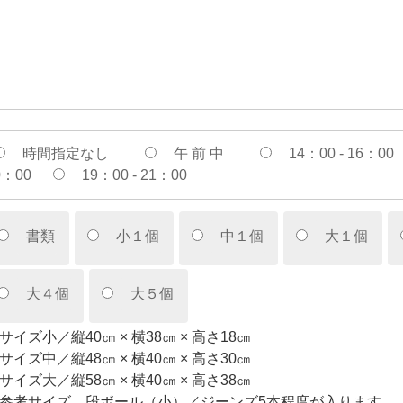
時間指定なし
午 前 中
14：00 - 16：00
0：00
19：00 - 21：00
書類
小１個
中１個
大１個
大４個
大５個
サイズ小／縦40㎝ × 横38㎝ × 高さ18㎝
サイズ中／縦48㎝ × 横40㎝ × 高さ30㎝
サイズ大／縦58㎝ × 横40㎝ × 高さ38㎝
参考サイズ 段ボール（小）／ジーンズ5本程度が入ります。